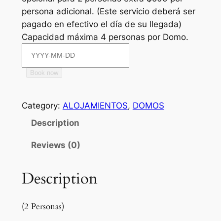
persona adicional. (Este servicio deberá ser
pagado en efectivo el día de su llegada)
Capacidad máxima 4 personas por Domo.
Book now
D
O
M
Category:
ALOJAMIENTOS
, 
DOMOS
O
Description
S
O
Reviews (0)
L
q
Description
u
a
(2 Personas)
n
t